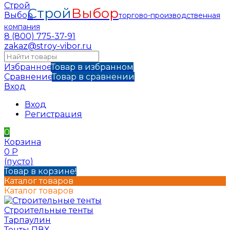
Строй
Выбор
торгово-производственная
компания
8 (800) 775-37-91
zakaz@stroy-vibor.ru
Избранное
Товар в избранном
Сравнение
Товар в сравнении
Вход
Вход
Регистрация
0
Корзина
0
Р
(пусто)
Товар в корзине!
Каталог товаров
Каталог товаров
Строительные тенты
Тарпаулин
Тенты ПВХ