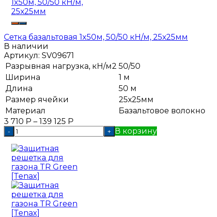
Сетка базальтовая 1x50м, 50/50 кН/м, 25х25мм
В наличии
Артикул:
SV09671
Разрывная нагрузка, кН/м2
50/50
Ширина
1 м
Длина
50 м
Размер ячейки
25х25мм
Материал
Базальтовое волокно
3 710
Р
–
139 125
Р
В корзину
-
+