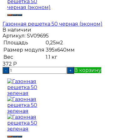
Газонная решетка 50 черная (эконом)
В наличии
Артикул:
SV09695
Площадь
0,25м2
Размер модуля
395х640мм
Вес
1.1 кг
372
Р
В корзину
-
+