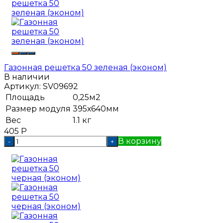
Газонная решетка 50 зеленая (эконом)
В наличии
Артикул:
SV09692
Площадь
0,25м2
Размер модуля
395х640мм
Вес
1.1 кг
405
Р
В корзину
-
+