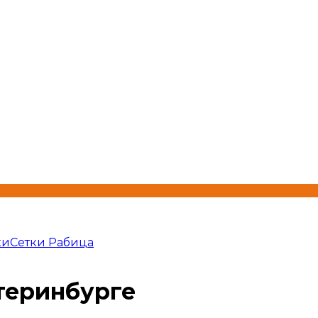
ки
Сетки Рабица
теринбурге