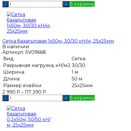
В корзину
-
+
Сетка базальтовая 1x50м, 30/30 кН/м, 25х25мм
В наличии
Артикул:
SV09668
Вид
Сетка
Разрывная нагрузка, кН/м2
30/30
Ширина
1 м
Длина
50 м
Размер ячейки
25х25мм
2 990
Р
–
117 390
Р
В корзину
-
+