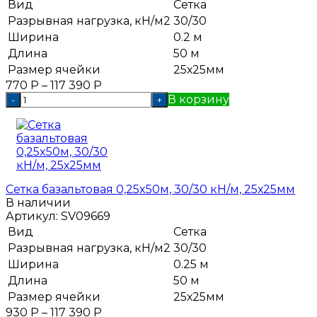
Вид
Сетка
Разрывная нагрузка, кН/м2
30/30
Ширина
0.2 м
Длина
50 м
Размер ячейки
25х25мм
770
Р
–
117 390
Р
В корзину
-
+
Сетка базальтовая 0,25x50м, 30/30 кН/м, 25х25мм
В наличии
Артикул:
SV09669
Вид
Сетка
Разрывная нагрузка, кН/м2
30/30
Ширина
0.25 м
Длина
50 м
Размер ячейки
25х25мм
930
Р
–
117 390
Р