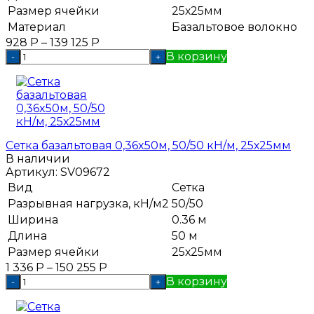
Размер ячейки
25х25мм
Материал
Базальтовое волокно
928
Р
–
139 125
Р
В корзину
-
+
Сетка базальтовая 0,36x50м, 50/50 кН/м, 25х25мм
В наличии
Артикул:
SV09672
Вид
Сетка
Разрывная нагрузка, кН/м2
50/50
Ширина
0.36 м
Длина
50 м
Размер ячейки
25х25мм
1 336
Р
–
150 255
Р
В корзину
-
+