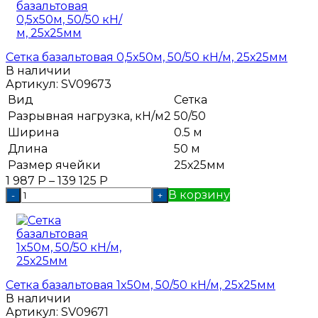
Сетка базальтовая 0,5x50м, 50/50 кН/м, 25х25мм
В наличии
Артикул:
SV09673
Вид
Сетка
Разрывная нагрузка, кН/м2
50/50
Ширина
0.5 м
Длина
50 м
Размер ячейки
25х25мм
1 987
Р
–
139 125
Р
В корзину
-
+
Сетка базальтовая 1x50м, 50/50 кН/м, 25х25мм
В наличии
Артикул:
SV09671