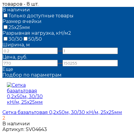
товаров - 8 шт.
В наличии
Только доступные товары
Размер ячейки
25х25мм
Разрывная нагрузка, кН/м2
30/30
50/50
Ширина, м
—
Цена, руб.
—
Еще
Подбор по параметрам
Сетка базальтовая 0,2x50м, 30/30 кН/м, 25х25мм
2
В наличии
Артикул:
SV04643