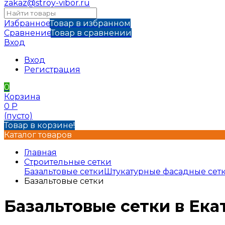
zakaz@stroy-vibor.ru
Избранное
Товар в избранном
Сравнение
Товар в сравнении
Вход
Вход
Регистрация
0
Корзина
0
Р
(пусто)
Товар в корзине!
Каталог товаров
Главная
Строительные сетки
Базальтовые сетки
Штукатурные фасадные сет
Базальтовые сетки
Базальтовые сетки в Ека